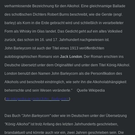
verharmlosende Bezeichnung für den Alkohol. Eine gleichnamige Ballade
des schottischen Dichters Robert Burns beschreibt, wie die Gerste (engl.
barley) als Korn in die Erde gebracht wird und schließlich in verarbeiteter
Form als Whisky im Glas landet. Das Gedicht geht auf ein altes Volkslied
zurück, das schon im 16. und 17. Jahrhundert nachgewiesen ist.
John Barleycorn ist auch der Titel eines 1913 veröffentlichten
autobiographischen Romans von
Jack London
. Der Roman erschien ins
Deutsche übersetzt unter dem Originaltitel und unter dem Titel König Alkohol.
London benutzt den Namen John Barleycorn als die Personifikation des
Alkohols und beschreibt eindringlich, wie sehr ihn die Alkoholabhängigkeit
beherrschte und sein Wesen veränderte." Quelle Wikipedia
(
de.wikipedia.org/wiki/John_Barleycorn
)
Das Buch
"John Barleycorn"
oder wie im Deutschen unter der Übersetzung
"König Alkohol"
ist trotz Anfang des letzten Jahrhunderts geschrieben,
brandaktuell und könnte auch vor ein, zwei Jahren geschrieben sein. Die