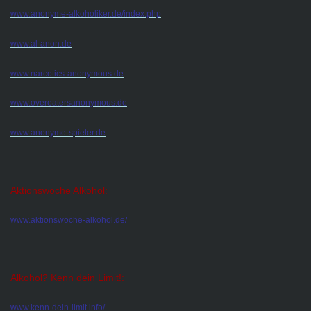
www.anonyme-alkoholiker.de/index.php
www.al-anon.de
www.narcotics-anonymous.de
www.overeatersanonymous.de
www.anonyme-spieler.de
Aktionswoche Alkohol:
www.aktionswoche-alkohol.de/
Alkohol? Kenn dein Limit!:
www.kenn-dein-limit.info/